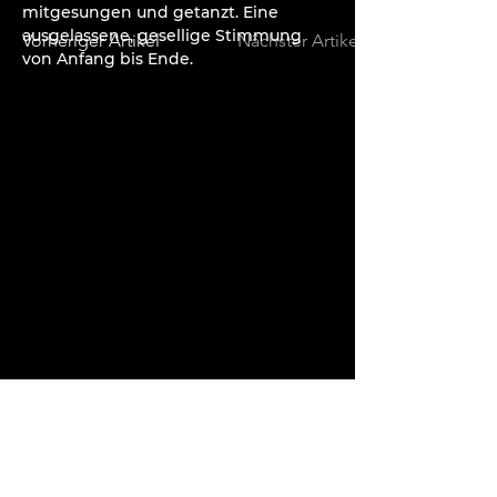
mitgesungen und getanzt. Eine 
ausgelassene, gesellige Stimmung 
Vorheriger Artikel
Nächster Artikel
von Anfang bis Ende.