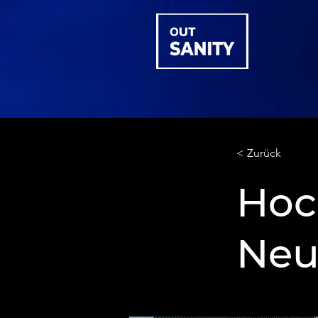
< Zurück
Hoc
Neus