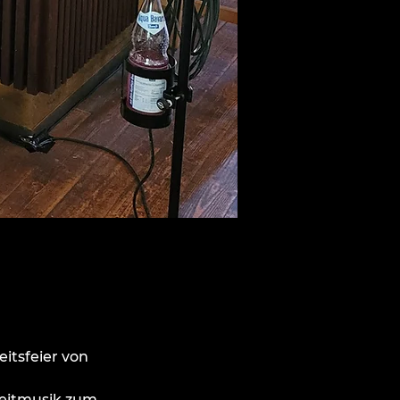
itsfeier von 
eitmusik zum 