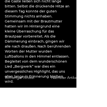
die Gäste ließen sich nicht lange 
bitten. Selbst die drückende Hitze an 
diesem Tag konnte der guten 
Stimmung nichts anhaben. 
Gemeinsam mit der Brautmutter 
hatten wir im Hintergrund eine 
kleine Überraschung für das 
Brautpaar vorbereitet. Als die 
Dämmerung einbrach, gingen wir 
alle nach draußen. Nach berührenden 
Worten der Mutter wurden 
Luftballons in den Himmel entlassen. 
Begleitet von dem wunderschönen 
Lied „Bergwerk“ war dies ein 
unvergessliches Highlight, das uns 
allen lange in Erinnerung bleiben 
Vorheriger Artikel
Nächster Artikel
wird.