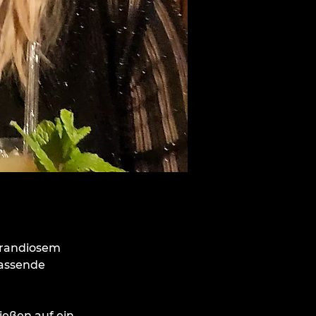
grandiosem 
passende 
eßen auf ein 