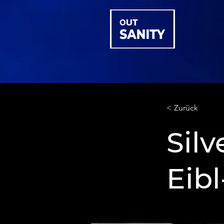
< Zurück
Silv
Eib