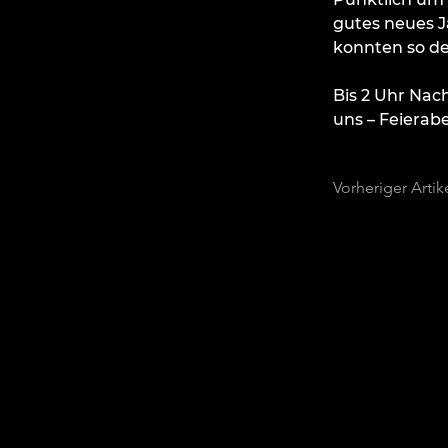
gutes neues J
konnten so de
Bis 2 Uhr Nac
uns – Feierab
Vorheriger Artik