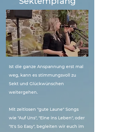
Sektempfang
Ist die ganze Anspannung erst mal
weg, kann es stimmungsvoll zu
Sekt und Glückwünschen
weitergehen.
Mit zeitlosen "gute Laune" Songs
wie "Auf Uns", "Eine ins Leben", oder
"It's So Easy", begleiten wir euch im