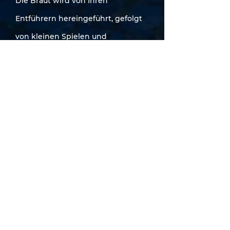
Die Braut wird von Ihren
Entführern hereingeführt, gefolgt
von kleinen Spielen und
Scheitelknien - das Herzstück
bleibt dabei die Live-Musik.
Durch unser Konzept bleiben wir
am Bühnenstandort, sodass die
Gäste nicht auseinandergerissen
werden,
und noch genug Energie für die
Abendparty bleibt.