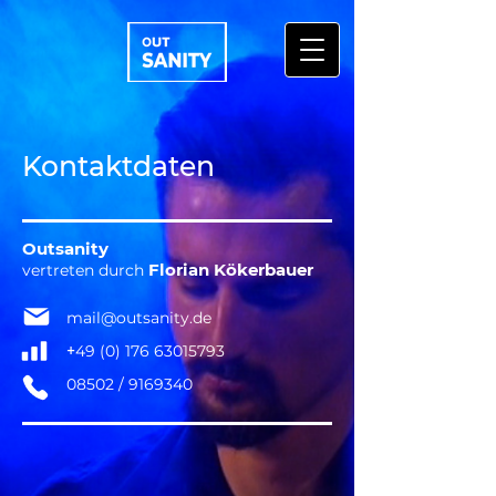
Kontaktdaten
Outsanity
Florian Kökerbauer
vertreten durch
mail@outsanity.de
+
49 (0) 176 63015793
08502 /
9169340