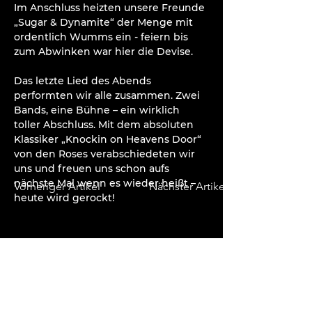
Im Anschluss heizten unsere Freunde 
„Sugar & Dynamite“ der Menge mit 
ordentlich Wumms ein - feiern bis 
zum Abwinken war hier die Devise.
Das letzte Lied des Abends 
performten wir alle zusammen. Zwei 
Bands, eine Bühne – ein wirklich 
toller Abschluss. Mit dem absoluten 
Klassiker „Knockin on Heavens Door“ 
von den Roses verabschiedeten wir 
uns und freuen uns schon aufs 
nächste Mal wenn es wieder heißt – 
Vorheriger Artikel
Nächster Artikel
heute wird gerockt!