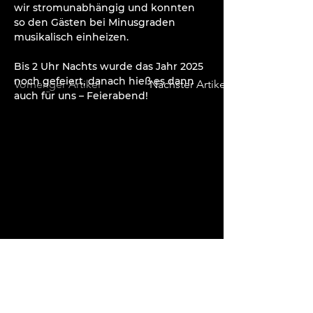
wir stromunabhängig und konnten 
so den Gästen bei Minusgraden 
musikalisch einheizen.
Bis 2 Uhr Nachts wurde das Jahr 2025 
noch gefeiert, danach hieß es dann 
Vorheriger Artikel
Nächster Artikel
auch für uns – Feierabend!